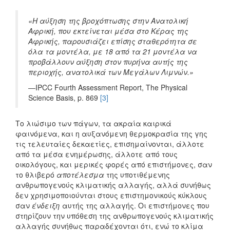
«Η αύξηση της βροχόπτωσης στην Ανατολική
Αφρική, που εκτείνεται μέσα στο Κέρας της
Αφρικής, παρουσιάζει επίσης σταθερότητα σε
όλα τα μοντέλα, με 18 από τα 21 μοντέλα να
προβάλλουν αύξηση στον πυρήνα αυτής της
περιοχής, ανατολικά των Μεγάλων Λιμνών.»
―IPCC Fourth Assessment Report, The Physical
Science Basis, p. 869
[3]
Το λιώσιμο των πάγων, τα ακραία καιρικά
φαινόμενα, και η αυξανόμενη θερμοκρασία της γης
τις τελευταίες δεκαετίες, επισημαίνονται, άλλοτε
από τα μέσα ενημέρωσης, άλλοτε από τους
οικολόγους, και μερικές φορές από επιστήμονες, σαν
το θλιβερό
αποτέλεσμα
της υποτιθέμενης
ανθρωπογενούς κλιματικής αλλαγής, αλλά συνήθως
δεν χρησιμοποιούνται στους επιστημονικούς κύκλους
σαν
ένδειξη
αυτής της αλλαγής. Οι επιστήμονες που
στηρίζουν την υπόθεση της ανθρωπογενούς κλιματικής
αλλαγής συνήθως παραδέχονται ότι, ενώ το κλίμα