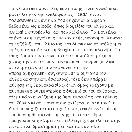
Τα κλιματικά μοντέλα, που επίσης είναι γνωστά ως
μοντέλα γενικής κυκλοφορίας ή GCM, είναι
πολυσύνθετα μοντέλα που δέχονται διάφορα
δεδομένα ως είσοδο, όπως διοξείδιο του άνθρακα,
ηλιακή ακτινοβολία, και πολλά άλλα. Τα μοντέλα
τρέχουν σε μεγάλους υπολογιστές, προσομοιώνοντας
την εξέλιξη του κλίματος, και δίνουν ως αποτέλεσμα
τη θερμοκρασία και τη βροχόπτωση στον πλανήτη. Το
επιχείρημα είναι πως όταν τα μοντέλα τρέχουν
χωρίς την υποτιθέμενη ανθρώπινη επιρροή (δηλαδή
όταν τρέχουν με την «κανονική» ή την
«προβιομηχανική» συγκέντρωση διοξειδίου του
άνθρακα στην ατμόσφαιρα), τότε δεν υπάρχει
αύξηση της θερμοκρασίας· όταν όμως τρέχουν με
αυξημένες συγκεντρώσεις διοξειδίου του άνθρακα,
τότε υπάρχει αύξηση της θερμοκρασίας στο τέλους
του 20ού αιώνα, η οποία συνεχίζεται σ' όλο τον 21ο.
Αυτό, συνεχίζεται το επιχείρημα, αποδεικνύει ότι η
πρόσφατη θέρμανση της γης, σε αντίθεση με
προηγούμενες κλιματικές αλλαγές, οφείλεται στην
ανθρώπινη δραστηριότητα· και τα μοντέλα,