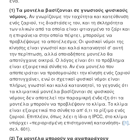
ένα.
(1) Τα μοντέλα βασίζονται σε γνωστούς φυσικούς
νόμους.
Αν γνωρίζουμε την ταχύτητα και κατεύθυνση
ενός ζαριού, τις διαστάσεις του, και τη σκληρότητα
των υλικών από τα οποία είναι φτιαγμένο το ζάρι και
η επιφάνεια στην οποία πέφτει, μπορούμε να
προβλέψουμε το αποτέλεσμα; Οι φυσικοί νόμοι της
κίνησης είναι γνωστοί και καλά κατανοητοί σ' αυτή
την περίπτωση, αλλά οποιοδήποτε μοντέλο θα
αποτύγχανε οικτρά. Ο λόγος είναι ότι το πρόβλημα
είναι εξαιρετικά σύνθετο. Αν ένα μοντέλο που
αποπειράται να προσομοιώσει την κίνηση ενός ζαριού
αποτυγχάνει, ενώ οι σχετικοί φυσικοί νόμοι είναι
πλήρως γνωστοί και καλά κατανοητοί, το γεγονός ότι
τα κλιματικά μοντέλα βασίζονται σε φυσικούς
νόμους δεν αποτελεί την παραμικρή ένδειξη ότι τα
μοντέλα μπορούν να προβλέψουν το κλίμα. Το κλίμα
είναι εξαιρετικά πιο σύνθετο απ' ό,τι το ρίξιμο ενός
ζαριού. Επιπλέον, όπως λέει η ίδια η IPCC, στο κλίμα
υπάρχει «περιορισμένη επιστημονική κατανόηση» (
[1]
,
σελ. 601).
(2) Τα μοντέλα μπορούν να αναπαράγουν