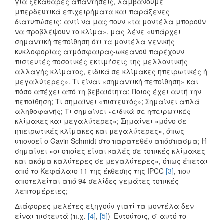
για ξεκάθαρες απαντήσεις, λαμβάνουμε
μπερδευτικά επιχειρήματα και παράξενες
διατυπώσεις: αντί να μας πουν «τα μοντέλα μπορούν
να προβλέψουν το κλίμα», μας λένε «υπάρχει
σημαντική πεποίθηση ότι τα μοντέλα γενικής
κυκλοφορίας ατμόσφαιρας-ωκεανού παρέχουν
πιστευτές ποσοτικές εκτιμήσεις της μελλοντικής
αλλαγής κλίματος, ειδικά σε κλίμακες ηπειρωτικές ή
μεγαλύτερες». Τι είναι «σημαντική πεποίθηση» και
πόσο απέχει από τη βεβαιότητα; Ποιος έχει αυτή την
πεποίθηση; Τι σημαίνει «πιστευτός»; Σημαίνει απλά
αληθοφανής; Τι σημαίνει «ειδικά σε ηπειρωτικές
κλίμακες και μεγαλύτερες»; Σημαίνει «μόνο σε
ηπειρωτικές κλίμακες και μεγαλύτερες», όπως
υπονοεί ο Gavin Schmidt στο παρατεθέν απόσπασμα; Ή
σημαίνει «οι οποίες είναι καλές σε τοπικές κλίμακες
και ακόμα καλύτερες σε μεγαλύτερες», όπως έπεται
από το Κεφάλαιο 11 της έκθεσης της IPCC
[3]
, που
αποτελείται από 94 σελίδες γεμάτες τοπικές
λεπτομέρειες;
Διάφορες μελέτες εξηγούν γιατί τα μοντέλα δεν
είναι πιστευτά (π.χ.
[4]
,
[5]
). Εντούτοις, σ' αυτό το