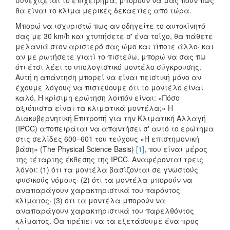
συνεχίζεται το επιχείρημα, μπορούν να μας πουν πώς
θα είναι το κλίμα μερικές δεκαετίες από τώρα.
Μπορώ να ισχυριστώ πως αν οδηγείτε το αυτοκίνητό
σας με 30 km/h και χτυπήσετε σ' ένα τοίχο, θα πάθετε
μελανιά στον αριστερό σας ώμο και τίποτε άλλο· και
αν με ρωτήσετε γιατί το πιστεύω, μπορώ να σας πω
ότι έτσι λέει το υπολογιστικό μοντέλο σύγκρουσης.
Αυτή η απάντηση μπορεί να είναι πειστική μόνο αν
έχουμε λόγους να πιστεύουμε ότι το μοντέλο είναι
καλό. Η κρίσιμη ερώτηση λοιπόν είναι: «Πόσο
αξιόπιστα είναι τα κλιματικά μοντέλα;» Η
Διακυβερνητική Επιτροπή για την Κλιματική Αλλαγή
(IPCC) αποπειράται να απαντήσει σ' αυτό το ερώτημα
στις σελίδες 600–601 του τεύχους «Η επιστημονική
βάση» (The Physical Science Basis)
[1]
, που είναι μέρος
της τέταρτης έκθεσης της IPCC. Αναφέρονται τρεις
λόγοι: (1) ότι τα μοντέλα βασίζονται σε γνωστούς
φυσικούς νόμους· (2) ότι τα μοντέλα μπορούν να
αναπαράγουν χαρακτηριστικά του παρόντος
κλίματος· (3) ότι τα μοντέλα μπορούν να
αναπαράγουν χαρακτηριστικά του παρελθόντος
κλίματος. Θα πρέπει να τα εξετάσουμε ένα προς