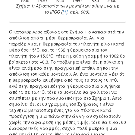
Σχήμα 1: Αξιοπιστία των μοντέλων σύμφωνα με
το IPCC (
[1]
, σελ. 600).
Ο κατακόρυφος άξονας στο Σχήμα 1 αναπαριστά την
απόκλιση από τη μέση θερμοκρασία. Αν, για
παράδειγμα, η θερμοκρασία του πλανήτη είναι κατά
μέσο όρο 15°C, και το 1962 η θερμοκρασία του
πλανήτη ήταν 15.3°C, τότε η μαύρη γραμμή το 1962 θα
βρίσκεται στο +0.3. Το πρόβλημα είναι ότι η σύγκριση
είναι ανάμεσα στην πραγματική απόκλιση και την
απόκλιση του κάθε μοντέλου. Αν ένα μοντέλο λέει ότι
η θερμοκρασία αυξήθηκε από τους 10 στους 10.4°C,
ενώ στην πραγματικότητα η θερμοκρασία αυξήθηκε
από 15 σε 15.4°C, τότε το μοντέλο θα φαίνεται να
συμπίπτει με την πραγματικότητα στο Σχήμα 1. Αυτό
σημαίνει ότι οι 60 γραμμές του Σχήματος 1 είναι
τεχνητά μετατοπισμένες για να πέφτουν κατά
προσέγγιση η μια πάνω στην άλλη· αν σχεδιαστούν
χωρίς την αφαίρεση της μέσης τιμής, τότε θα είναι 60
διαφορετικές γραμμές, συχνά πολύ μακριά η μια
από την άλλη· αν το ύψος του διαγράμματος