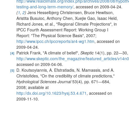
http://www.realclimate.org/index.php/archives/2008/08/hypoth
testing-and-long-term-memory/
, accessed on 2009-04-24.
(
1
,
2
)
Jens Hesselbjerg Christensen, Bruce Hewitson,
[3]
Aristita Busuioc, Anthony Chen, Xuejie Gao, Isaac Held,
Richard Jones, et al., "Regional Climate Projections", in
IPCC Fourth Assessment Report: Working Group I
Report: "The Physical Science Basis", 2007;
http://www.ipcc.ch/ipccreports/ar4-wg1.htm
, accessed on
2009-04-24.
Patrick Frank, "A climate of belief",
Skeptic
14(1), pp. 22―30, 
[4]
http://www.skeptic.com/the_magazine/featured_articles/v14n0
accessed on 2009-04-06.
D. Koutsoyiannis, A. Efstratiadis, N. Mamassis, and A.
[5]
Christofides, "On the credibility of climate predictions,"
Hydrological Sciences Journal
53(4), pp. 671―684,
2008; available at
http://dx.doi.org/10.1623/hysj.53.4.671
, accessed on
2009-11-10.