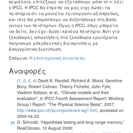
κεφάλαιο, επιλέξαμε να εξετάσουμε μόνο το τι λέει
η IPCC. Η IPCC θα έπρεπε να μας είχε δώσει τα
πειστήρια ότι τα μοντέλα λειτουργούν αξιοπρεπώς,
και τότε θα μπορούσαμε να συζητήσουμε στη βάση
αυτών των πειστηρίων. Όμως η IPCC, όπως μπορείτε
να δείτε, δεν έχει δώσει κανένα πειστήριο. Αντί για
ξεκάθαρες απαντήσεις στα ξεκάθαρα ερωτήματα,
παίρνουμε μπερδευτικές διευκρινίσεις με
δικηγορίστικη διατύπωση.
Επόμενο:
Η επιστημονική συναίνεση
Αναφορές
(
1
,
2
,
3
,
4
)
David A. Randall, Richard A. Wood, Sandrine
[1]
Bony, Robert Colman, Thierry Fichefet, John Fyfe,
Vladimir Kattsov, et al., "Climate models and their
evaluation", in IPCC Fourth Assessment Report: Working
Group I Report: "The Physical Science Basis", 2007;
http://www.ipcc.ch/ipccreports/ar4-wg1.htm
, accessed on
2009-04-22.
G. Schmidt, “Hypothesis testing and long range memory,”
[2]
RealClimate, 10 August 2008;